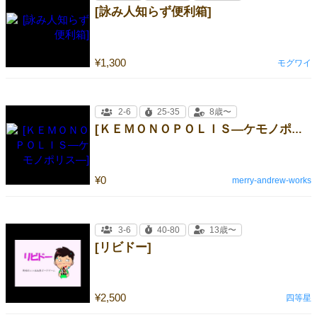
[詠み人知らず便利箱]
¥1,300
モグワイ
2-6
25-35
8歳〜
[ＫＥＭＯＮＯＰＯＬＩＳ―ケモノポリス―]
¥0
merry-andrew-works
3-6
40-80
13歳〜
[リビドー]
¥2,500
四等星