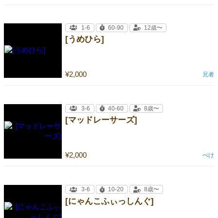
1-6
60-90
12歳〜
[うめひら]
¥2,000
兄者
3-6
40-60
8歳〜
[マッドレーサーズ]
¥2,000
ぺけ
3-6
10-20
8歳〜
[にゃんこふぃっしんぐ]