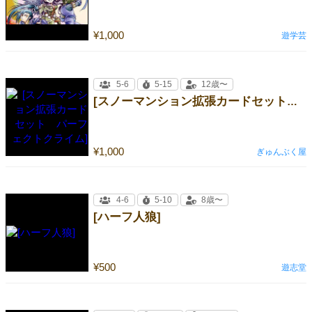
¥1,000
遊学芸
5-6
5-15
12歳〜
[スノーマンション拡張カードセット パーフェクトクライム]
¥1,000
ぎゅんぶく屋
4-6
5-10
8歳〜
[ハーフ人狼]
¥500
遊志堂