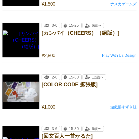
¥1,500
ナスカゲームズ
3-6
15-25
6歳〜
[カンパイ（CHEERS）（絕版）]
¥2,800
Play With Us Design
2-6
15-30
12歳〜
[COLOR CODE 拡張版]
¥1,000
遊戯部すずき組
3-6
15-30
6歳〜
[回文百人一首かるた]