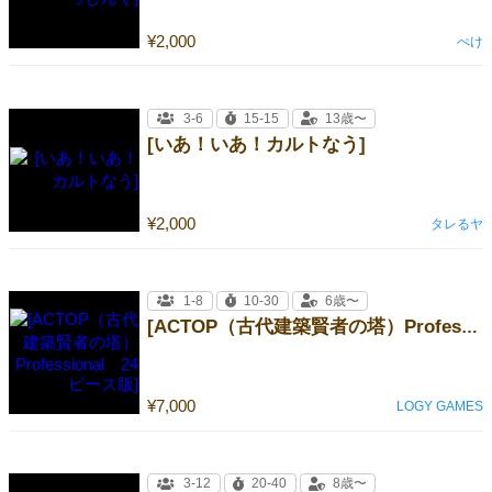
¥2,000
ぺけ
3-6
15-15
13歳〜
[いあ！いあ！カルトなう]
¥2,000
タレるヤ
1-8
10-30
6歳〜
[ACTOP（古代建築賢者の塔）Professional 24ピース版]
¥7,000
LOGY GAMES
3-12
20-40
8歳〜