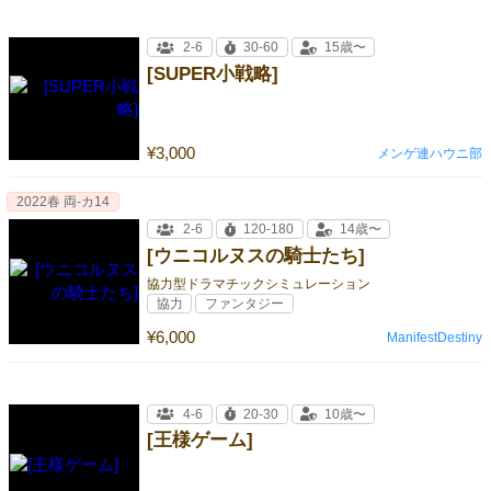
2-6
30-60
15歳〜
[SUPER小戦略]
¥3,000
メンゲ連ハウニ部
2022春 両-カ14
2-6
120-180
14歳〜
[ウニコルヌスの騎士たち]
協力型ドラマチックシミュレーション
協力
ファンタジー
¥6,000
ManifestDestiny
4-6
20-30
10歳〜
[王様ゲーム]