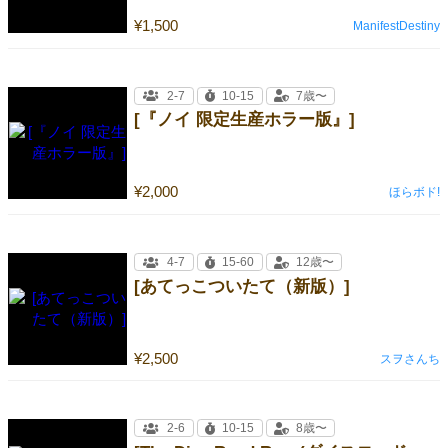
¥1,500
ManifestDestiny
2-7
10-15
7歳〜
[『ノイ 限定生産ホラー版』]
¥2,000
ほらボド!
4-7
15-60
12歳〜
[あてっこついたて（新版）]
¥2,500
スヲさんち
2-6
10-15
8歳〜