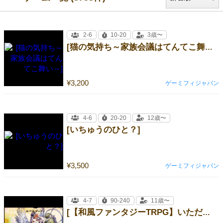
2-6
10-20
3歳〜
[猫の気持ち～家族会議はてんてこ舞い～]
¥3,200
ゲーミフィジャパン
4-6
20-20
12歳〜
[いちゅうのひと？]
¥3,500
ゲーミフィジャパン
4-7
90-240
11歳〜
[【和風ファンタジーTRPG】いただきダンジョンRPG Zipangu 追加ルールブック]