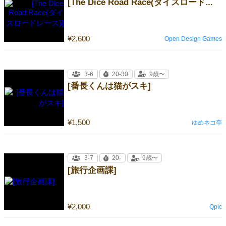
[The Dice Road Race(ダイスロードレース)]
¥2,600
Open Design Games
3-6
20-30
9歳〜
[番長くんは猫がスキ]
¥1,500
ゆめネコ亭
3-7
20-
9歳〜
[旅行企画課]
¥2,000
Qpic