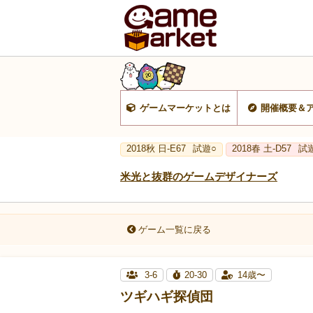
ゲームマーケットとは
開催概要＆
2018秋 日-E67
試遊○
2018春 土-D57
試
米光と抜群のゲームデザイナーズ
ゲーム一覧に戻る
3-6
20-30
14歳〜
ツギハギ探偵団