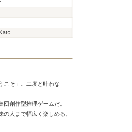
分
Kato
うこそ」。二度と叶わな
集団創作型推理ゲームだ。
味の人まで幅広く楽しめる。