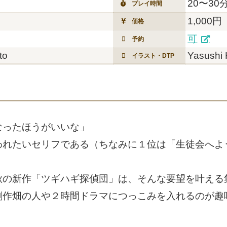
20〜30
プレイ時間
1,000円
価格
可
予約
to
Yasushi 
イラスト・DTP
なったほうがいいな」
われたいセリフである（ちなみに１位は「生徒会へよ
秋の新作「ツギハギ探偵団」は、そんな要望を叶える
創作畑の人や２時間ドラマにつっこみを入れるのが趣