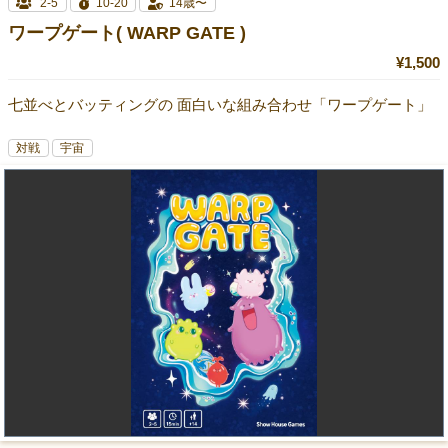
2-5
10-20
14歳〜
ワープゲート( WARP GATE )
¥1,500
七並べとバッティングの 面白いな組み合わせ「ワープゲート」
対戦
宇宙