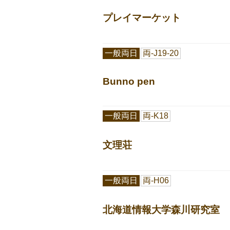
プレイマーケット
一般両日
両-J19-20
Bunno pen
一般両日
両-K18
文理荘
一般両日
両-H06
北海道情報大学森川研究室