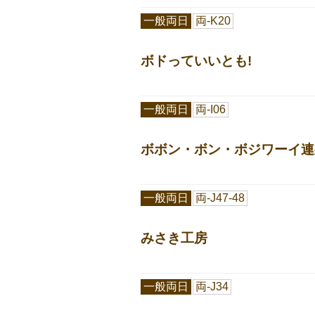
一般両日
両-K20
ボドっていいとも!
一般両日
両-I06
ボボン・ボン・ボジワーイ連
一般両日
両-J47-48
みさき工房
一般両日
両-J34