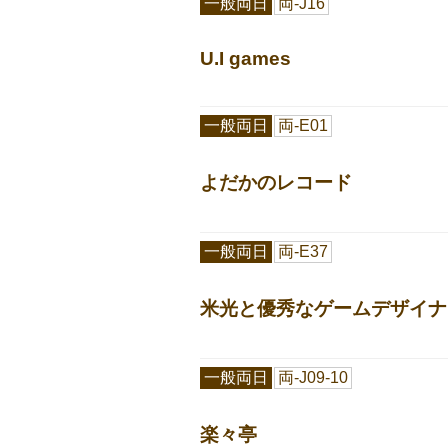
一般両日
両-J16
U.I games
一般両日
両-E01
よだかのレコード
一般両日
両-E37
米光と優秀なゲームデザイナ
一般両日
両-J09-10
楽々亭