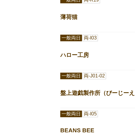
薄荷猫
一般両日
両-I03
ハロー工房
一般両日
両-J01-02
盤上遊戯製作所（びーじーえ
一般両日
両-I05
BEANS BEE