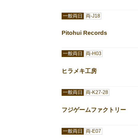
一般両日
両-J18
Pitohui Records
一般両日
両-H03
ヒラメキ工房
一般両日
両-K27-28
フジゲームファクトリー
一般両日
両-E07